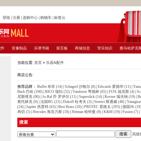
店
登陆
|
注册
|
选购中心
|
购物车
|
标签云
配件
音像制品
乐谱书籍
留言板
商城信息
管乐知识
雅马哈萨克
当前位置:
首页
>
乐器&配件
商店公告:
推荐品牌：
Buffet 布菲 (14)
|
Schagerl 沙格尔 (8)
|
Edwards 爱德华 (11)
|
Yam
Bach 巴哈 (100)
|
RICO 瑞扣 (52)
|
Vandoren 弯德林 (65)
|
FOX 福克斯 (4)
|
Sc
尼斯维克 (90)
|
Jo-Ral 乔·罗伊尔 (11)
|
Superslick (14)
|
Rovner 瑞夫纳 (19)
|
B
奥托林克 (9)
|
法国BG (23)
|
Dukoff 杜考夫 (3)
|
Stomvi 斯通威 (48)
|
Yanagis
(24)
|
Jupiter 杰普特 (63)
|
Best Brass (10)
|
PROTEC 普路太 (293)
|
德国JK (18
冉切 (5)
|
Hercules 海克力斯 (18)
|
Hetman 哈特曼 (8)
|
K&M (19)
|
Fusion (7)
|
搜索
高级