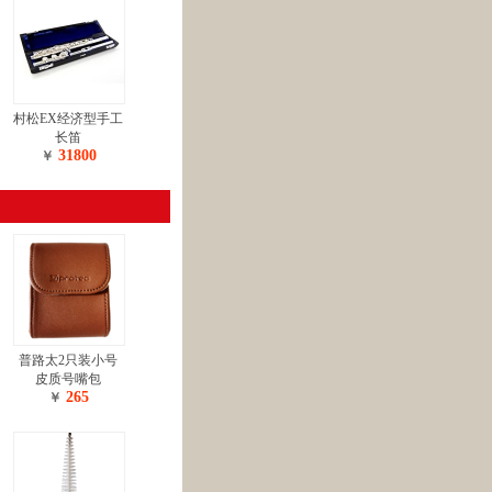
村松EX经济型手工
长笛
31800
￥
普路太2只装小号
皮质号嘴包
265
￥