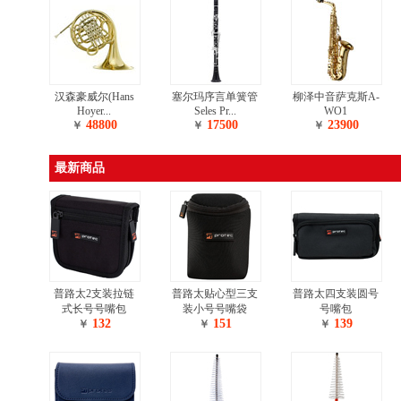
汉森豪威尔(Hans
塞尔玛序言单簧管
柳泽中音萨克斯A-
Hoyer...
Seles Pr...
WO1
48800
17500
23900
￥
￥
￥
最新商品
普路太2支装拉链
普路太贴心型三支
普路太四支装圆号
式长号号嘴包
装小号号嘴袋
号嘴包
132
151
139
￥
￥
￥