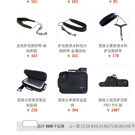
165
165
85
￥
￥
￥
皮质萨克斯脖带-铁
萨克斯潜水料强力
普路太雁形潜水料
钩带膜
绳脖带-金属挂钩
萨克斯脖带
343
165
170
￥
￥
￥
普路太双簧管挚品
普路太单簧管盒提
随形上低音萨克斯
箱提袋
袋
PRO PAC箱
258
304
2407
￥
￥
￥
总计
1658
个记录
上一页
[1]
[2]
3
[4]
[5]
[6]
[7]
[8]
[9]
[10]
下