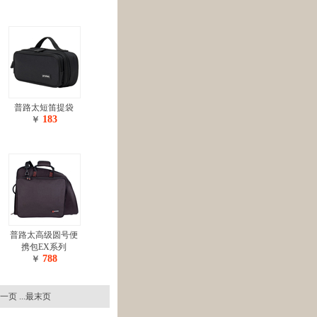
普路太短笛提袋
183
￥
普路太高级圆号便
携包EX系列
788
￥
一页
...最末页