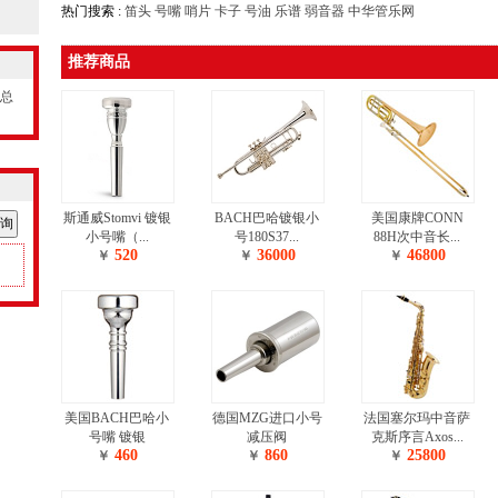
热门搜索 :
笛头
号嘴
哨片
卡子
号油
乐谱
弱音器
中华管乐网
推荐商品
，总
斯通威Stomvi 镀银
BACH巴哈镀银小
美国康牌CONN
小号嘴（...
号180S37...
88H次中音长...
520
36000
46800
￥
￥
￥
美国BACH巴哈小
德国MZG进口小号
法国塞尔玛中音萨
号嘴 镀银
减压阀
克斯序言Axos...
460
860
25800
￥
￥
￥