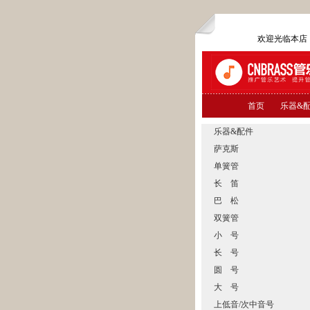
欢迎光临本
首页
乐器&
乐器&配件
萨克斯
单簧管
长 笛
巴 松
双簧管
小 号
长 号
圆 号
大 号
上低音/次中音号