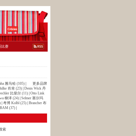
斯比赛
aha 雅马哈 (105)
|
更多品牌
hilke 肖肯 (23)
|
Denis Wick 丹
eechler 比柴尔 (11)
|
Otto Link
awa 柳泽 (24)
|
Selmer 塞尔玛
)
|
考博 Kolbl (25)
|
Brancher 布
BAM (37)
|
搜索