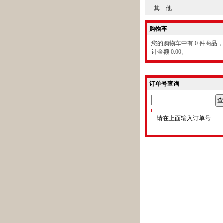
其 他
购物车
您的购物车中有 0 件商品
计金额 0.00。
订单号查询
请在上面输入订单号.