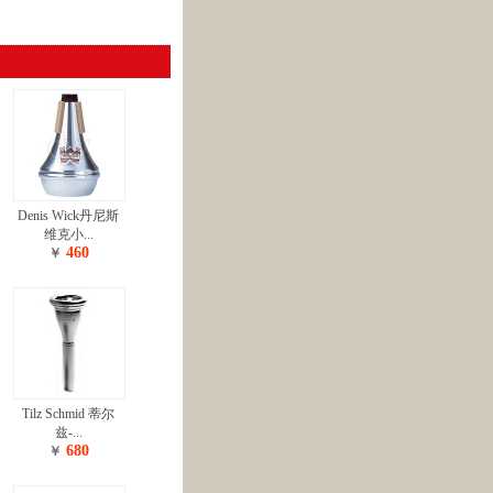
Denis Wick丹尼斯
维克小...
460
￥
Tilz Schmid 蒂尔
兹-...
680
￥