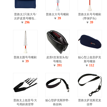
普路太2只装大号/
普路太大号号嘴刷
普路太长号号嘴刷
39
次萨皮质号嘴包...
￥
(带保护头)
296
39
￥
￥
普路太圆号号嘴刷
皮质6支装笛头包/
贴心型上低音萨克
39
￥
号嘴包
斯号嘴袋
391
112
￥
￥
普路太上低音号/大
贴心型萨克斯脖带-
普路太萨克斯尼龙
号用斜肩背带
铁挂钩
挂带