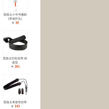
普路太小号号嘴刷
(带保护头)
39
￥
普路太巴松坐带-杯
套型
265
￥
普路太单簧管挂带
143
￥