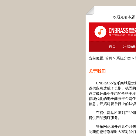
欢迎光临本
首页
乐器&
当前位置:
首页
>
系统分类
>
关于我们
CNBRASS管乐商城是隶
道供应商达成了长期、稳固的
通过破坏商业生态的价格手段
信现代化的电子商务平台是任
信息，开拓对管乐行业的认识
在提供网站所陈列产品销售
提供产品预订服务。
管乐网商城开通几个月来，
此我们也特别感谢大家对我们