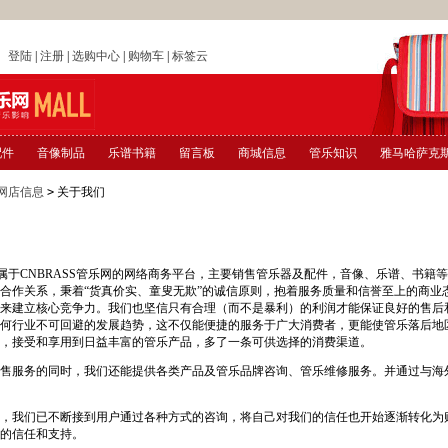
店
登陆
|
注册
|
选购中心
|
购物车
|
标签云
配件
音像制品
乐谱书籍
留言板
商城信息
管乐知识
雅马哈萨克
网店信息
>
关于我们
属于CNBRASS管乐网的网络商务平台，主要销售管乐器及配件，音像、乐谱、书籍
合作关系，秉着“货真价实、童叟无欺”的诚信原则，抱着服务质量和信誉至上的商业
来建立核心竞争力。我们也坚信只有合理（而不是暴利）的利润才能保证良好的售后
何行业不可回避的发展趋势，这不仅能便捷的服务于广大消费者，更能使管乐落后地
，接受和享用到日益丰富的管乐产品，多了一条可供选择的消费渠道。
服务的同时，我们还能提供各类产品及管乐品牌咨询、管乐维修服务。并通过与海
我们已不断接到用户通过各种方式的咨询，将自己对我们的信任也开始逐渐转化为
的信任和支持。