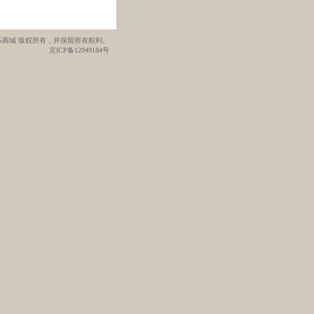
管乐网管乐商城 版权所有，并保留所有权利。
京ICP备12049184号