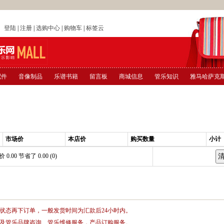
店
登陆
|
注册
|
选购中心
|
购物车
|
标签云
配件
音像制品
乐谱书籍
留言板
商城信息
管乐知识
雅马哈萨克
市场价
本店价
购买数量
小计
00 节省了 0.00 (0)
状态再下订单，一般发货时间为汇款后24小时内。
及管乐品牌咨询、管乐维修服务，产品订购服务。