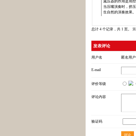
减压器的作用是用控
当压嘴演奏时，挤压
生自然的演奏效果。
总计 4 个记录，共 1 页。
第
发表评论
用户名
匿名用户
E-mail
评价等级
评论内容
验证码