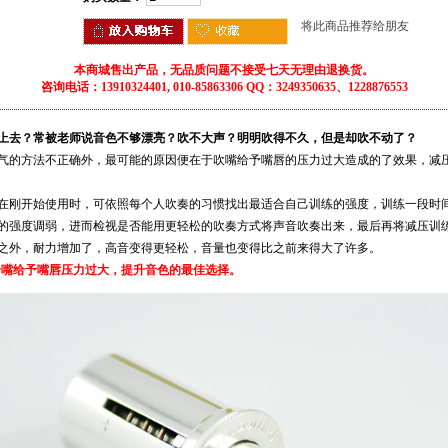
将此商品推荐给朋友
本商城售出产品，无品质问题不接受七天无理由退换货。
咨询电话：13910324401, 010-85863306 QQ：3249350635、1228876553
上去？常被老师说音色不够漂亮？吹不大声？明明吹得不久，但是却吹不动了？
气的方法不正确外，最可能的原因便在于吹嘴给予嘴唇的压力过大造成的了效果，减
在刚开始使用时，可依照每个人吹奏的习惯找出最适合自己训练的强度，训练一段时
的强度调弱，进而检视是否能用更轻松的吹奏方式将声音吹奏出来，最后再将减压训
之外，耐力增加了，高音变得更轻松，音量也变得比之前来得大了许多。
号嘴给予嘴唇压力过大，提升音色的最佳选择。