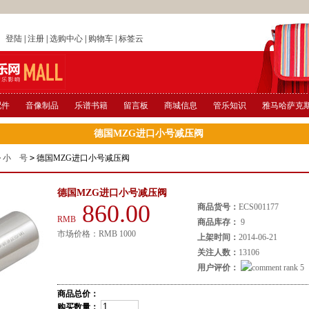
店
登陆
|
注册
|
选购中心
|
购物车
|
标签云
配件
音像制品
乐谱书籍
留言板
商城信息
管乐知识
雅马哈萨克
德国MZG进口小号减压阀
>
小 号
>
德国MZG进口小号减压阀
德国MZG进口小号减压阀
860.00
商品货号：
ECS001177
RMB
商品库存：
9
市场价格：
RMB
1000
上架时间：
2014-06-21
关注人数：
13106
用户评价：
商品总价：
购买数量：