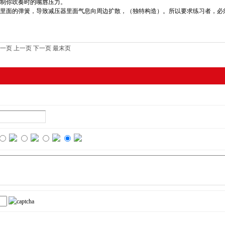
制你吹奏时的嘴唇压力。
里面的弹簧，导致减压器里面气息向周边扩散，（独特构造）。所以要求练习者，必
一页
上一页
下一页
最末页