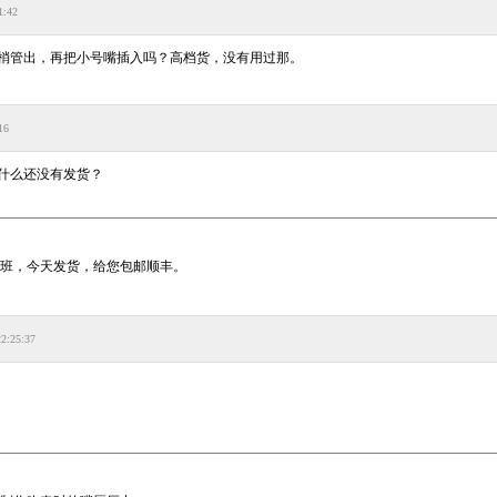
1:42
梢管出，再把小号嘴插入吗？高档货，没有用过那。
16
什么还没有发货？
班，今天发货，给您包邮顺丰。
22:25:37