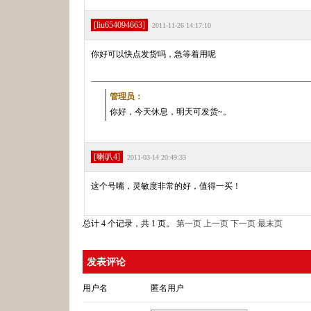
[liu654094663]
2011-11-26 14:17:10
你好可以快点发货吗，急等着用呢
管理员：
你好，今天休息，明天可发货~。
[喇叭4]
2011-03-14 20:49:33
这个号嘴，灵敏度非常的好，值得一买！
总计 4 个记录，共 1 页。
第一页
上一页
下一页
最末页
发表评论
用户名
匿名用户