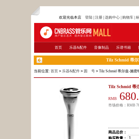
欢迎光临本店
登陆
|
注册
|
选购中心
|
购物车
|
首页
乐器&配件
音像制品
乐谱书籍
Tilz Schmi
当前位置:
首页
>
乐器&配件
>
圆 号
>
Tilz Schmid 蒂尔兹
Tilz Schm
680
RMB
市场价格：
RMB
7
商品总价：
购买数量：