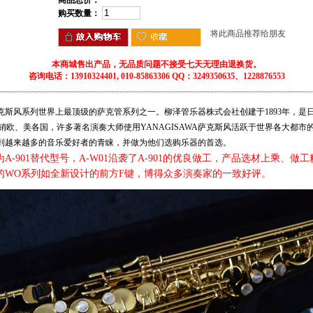
商品总价：
购买数量：
将此商品推荐给朋友
本商城售出产品，无品质问题不接受七天无理由退换货。
咨询电话：13910324401, 010-85863306 QQ：3249350635、1228876553
）萨克斯风系列世界上最顶级的萨克管系列之一。柳泽管乐器株式会社创建于1893年，
销欧、美各国，许多著名演奏大师使用YANAGISAWA萨克斯风活跃于世界各大都市
管受到越来越多的音乐爱好者的青睐，并做为他们选购乐器的首选。
为A-901替代型号，A-W01沿袭了A-901的优良做工，产品选材上乘、
的WO系列如全新设计的前方F键，博得众多演奏家的一致好评。