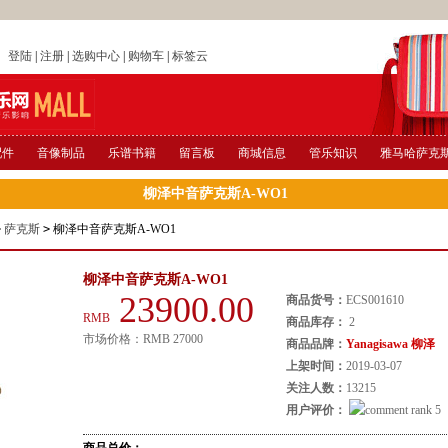
店
登陆
|
注册
|
选购中心
|
购物车
|
标签云
配件
音像制品
乐谱书籍
留言板
商城信息
管乐知识
雅马哈萨克
柳泽中音萨克斯A-WO1
>
萨克斯
>
柳泽中音萨克斯A-WO1
柳泽中音萨克斯A-WO1
23900.00
商品货号：
ECS001610
RMB
商品库存：
2
市场价格：
RMB
27000
商品品牌：
Yanagisawa 柳泽
上架时间：
2019-03-07
关注人数：
13215
用户评价：