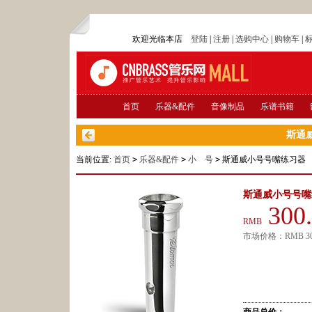
欢迎光临本店
登陆
|
注册
|
选购中心
|
购物车
|
首页
乐器&配件
音像制品
乐谱书籍
斯通
当前位置:
首页
>
乐器&配件
>
小 号
>
斯通威小号号嘴练习器
斯通威小号号嘴
300
RMB
市场价格：
RMB
3