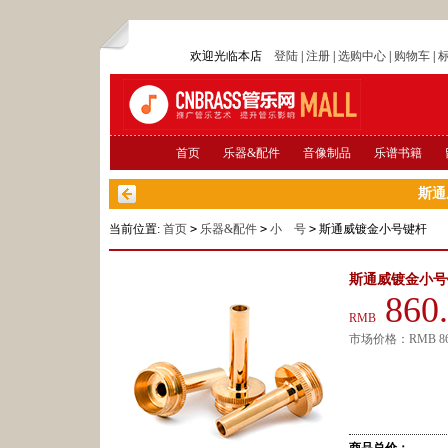
欢迎光临本店
登陆
|
注册
|
选购中心
|
购物车
|
首页
乐器&配件
音像制品
乐谱书籍
斯通
当前位置:
首页
>
乐器&配件
>
小 号
>
斯通威镀金小号键杆
斯通威镀金小号
860
RMB
市场价格：
RMB
8