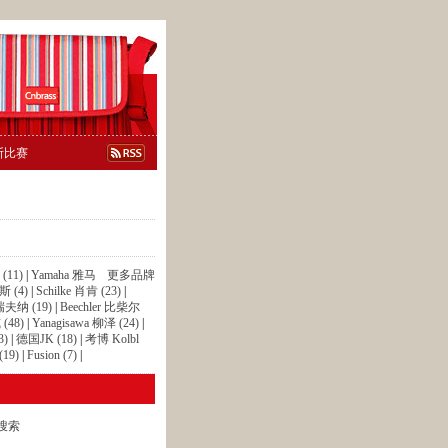
斯比赛
(11)
|
Yamaha 雅马
更多品牌
 (4)
|
Schilke 肖肯 (23)
|
 瑞夫纳 (19)
|
Beechler 比柴尔
(48)
|
Yanagisawa 柳泽 (24)
|
3)
|
德国JK (18)
|
考博 Kolbl
19)
|
Fusion (7)
|
搜索