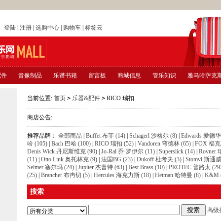
店
登陆
|
注册
|
选购中心
|
购物车
|
标签云
配件
音像制品
乐谱书籍
留言板
商城信息
管乐知识
雅马哈萨克
当前位置:
首页
>
乐器&配件
>
RICO 瑞扣
商店公告:
推荐品牌：
全部商品
|
Buffet 布菲 (14)
|
Schagerl 沙格尔 (8)
|
Edwards 爱德华 
哈 (105)
|
Bach 巴哈 (100)
|
RICO 瑞扣 (52)
|
Vandoren 弯德林 (65)
|
FOX 福克斯
Denis Wick 丹尼斯维克 (90)
|
Jo-Ral 乔·罗伊尔 (11)
|
Superslick (14)
|
Rovner
(11)
|
Otto Link 奥托林克 (9)
|
法国BG (23)
|
Dukoff 杜考夫 (3)
|
Stomvi 斯通威 
Selmer 塞尔玛 (24)
|
Jupiter 杰普特 (63)
|
Best Brass (10)
|
PROTEC 普路太 (29
(25)
|
Brancher 布冉切 (5)
|
Hercules 海克力斯 (18)
|
Hetman 哈特曼 (8)
|
K&M (
搜索
高级