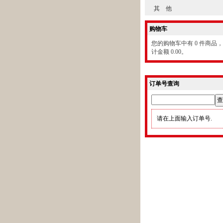
其 他
购物车
您的购物车中有 0 件商品
计金额 0.00。
订单号查询
请在上面输入订单号.