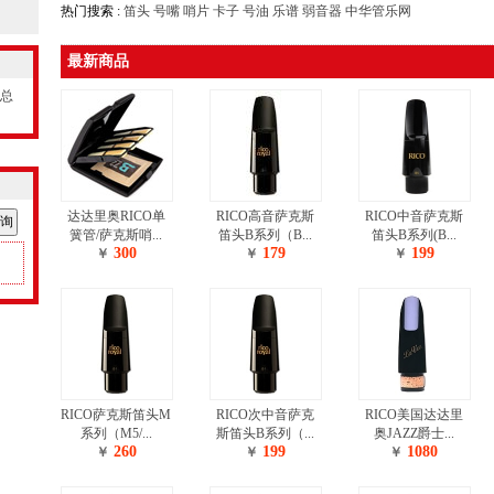
热门搜索 :
笛头
号嘴
哨片
卡子
号油
乐谱
弱音器
中华管乐网
最新商品
，总
达达里奥RICO单
RICO高音萨克斯
RICO中音萨克斯
簧管/萨克斯哨...
笛头B系列（B...
笛头B系列(B...
300
179
199
￥
￥
￥
RICO萨克斯笛头M
RICO次中音萨克
RICO美国达达里
系列（M5/...
斯笛头B系列（...
奥JAZZ爵士...
260
199
1080
￥
￥
￥