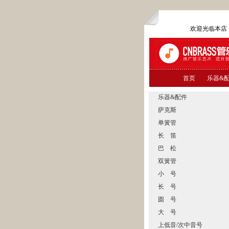
欢迎光临本
首页
乐器&
乐器&配件
萨克斯
单簧管
长 笛
巴 松
双簧管
小 号
长 号
圆 号
大 号
上低音/次中音号