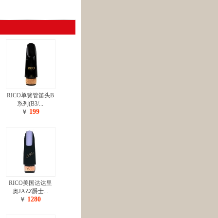
RICO单簧管笛头B
系列(B3/...
199
￥
RICO美国达达里
奥JAZZ爵士...
1280
￥