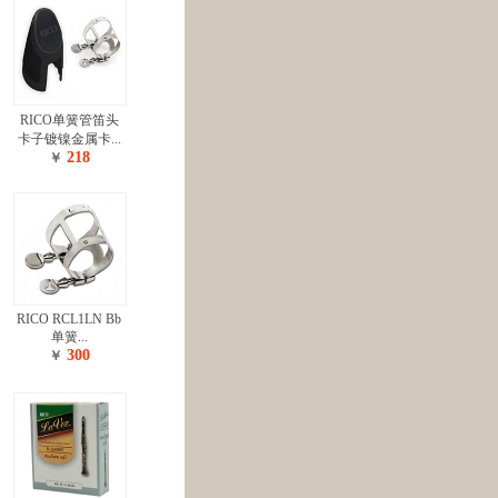
RICO单簧管笛头
卡子镀镍金属卡...
218
￥
RICO RCL1LN Bb
单簧...
300
￥