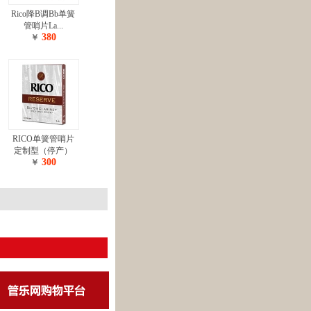
Rico降B调Bb单簧
管哨片La...
380
￥
RICO单簧管哨片
定制型（停产）
300
￥