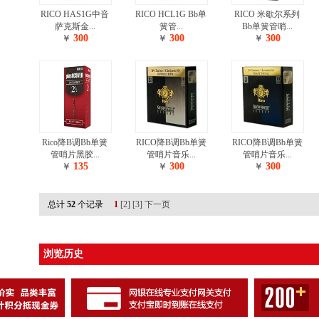
RICO HAS1G中音
RICO HCL1G Bb单
RICO 米歇尔系列
萨克斯金...
簧管...
Bb单簧管哨...
300
300
300
￥
￥
￥
Rico降B调Bb单簧
RICO降B调Bb单簧
RICO降B调Bb单簧
管哨片黑胶...
管哨片音乐...
管哨片音乐...
135
300
300
￥
￥
￥
总计
52
个记录
1
[2]
[3]
下一页
浏览历史