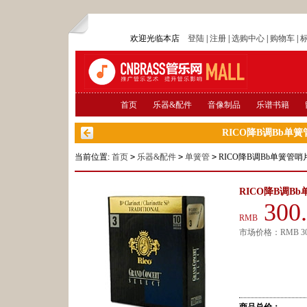
欢迎光临本店
登陆
|
注册
|
选购中心
|
购物车
|
首页
乐器&配件
音像制品
乐谱书籍
RICO降B调Bb
当前位置:
首页
>
乐器&配件
>
单簧管
>
RICO降B调Bb单簧管
RICO降B调
300
RMB
市场价格：
RMB
3