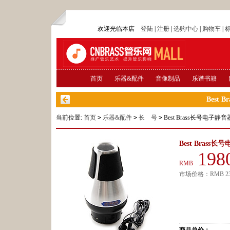
欢迎光临本店
登陆
|
注册
|
选购中心
|
购物车
|
首页
乐器&配件
音像制品
乐谱书籍
Best
当前位置:
首页
>
乐器&配件
>
长 号
>
Best Brass长号电子静音
Best Brass
198
RMB
市场价格：
RMB
2