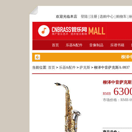
欢迎光临本店
登陆
|
注册
|
选购中心
|
购物车
|
首页
乐器&配件
音像制品
乐谱书籍
柳泽中
当前位置:
首页
>
乐器&配件
>
萨克斯
>
柳泽中音萨克斯A-9937
柳泽中音萨克斯A-
630
RMB
市场价格：
RMB
6