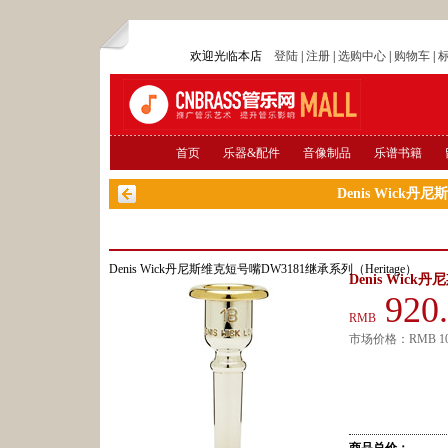
欢迎光临本店
登陆
|
注册
|
选购中心
|
购物车
|
首页
乐器&配件
音像制品
乐谱书籍
Denis Wick
Denis Wick丹尼斯维克短号嘴DW3181继承系列（Heritage）
Denis Wick
920
RMB
市场价格：
RMB
1