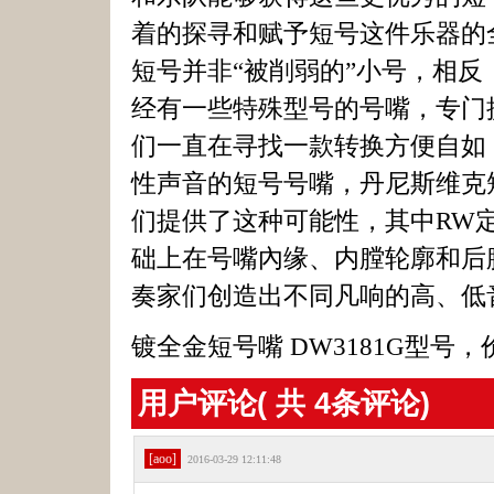
着的探寻和赋予短号这件乐器的
短号并非“被削弱的”小号，相
经有一些特殊型号的号嘴，专门
们一直在寻找一款转换方便自如
性声音的短号号嘴，丹尼斯维克
们提供了这种可能性，其中RW
础上在号嘴內缘、内膛轮廓和后
奏家们创造出不同凡响的高、低
镀全金短号嘴 DW3181G型号，价
用户评论( 共
4
条评论)
[aoo]
2016-03-29 12:11:48