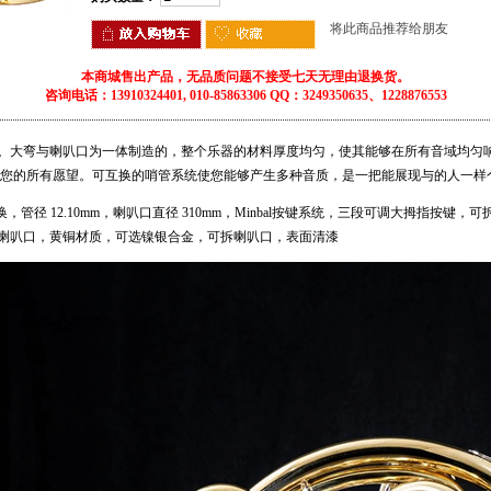
将此商品推荐给朋友
本商城售出产品，无品质问题不接受七天无理由退换货。
咨询电话：13910324401, 010-85863306 QQ：3249350635、1228876553
。大弯与喇叭口为一体制造的，整个乐器的材料厚度均匀，使其能够在所有音域均匀
足您的所有愿望。可互换的哨管系统使您能够产生多种音质，是一把能展现与的人一样
 可转换，管径 12.10mm，喇叭口直径 310mm，Minbal按键系统，三段可调大拇指按
喇叭口，黄铜材质，可选镍银合金，可拆喇叭口，表面清漆