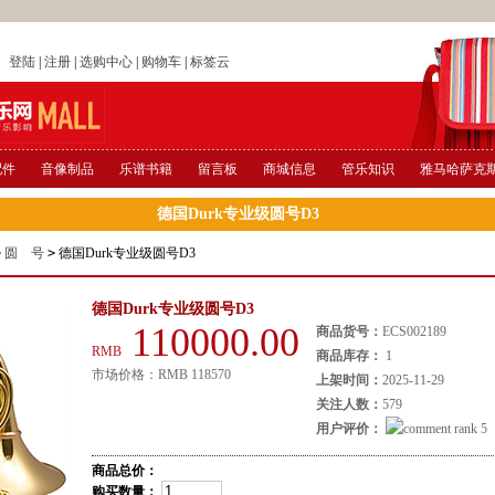
店
登陆
|
注册
|
选购中心
|
购物车
|
标签云
配件
音像制品
乐谱书籍
留言板
商城信息
管乐知识
雅马哈萨克
德国Durk专业级圆号D3
>
圆 号
>
德国Durk专业级圆号D3
德国Durk专业级圆号D3
110000.00
商品货号：
ECS002189
RMB
商品库存：
1
市场价格：
RMB
118570
上架时间：
2025-11-29
关注人数：
579
用户评价：
商品总价：
购买数量：