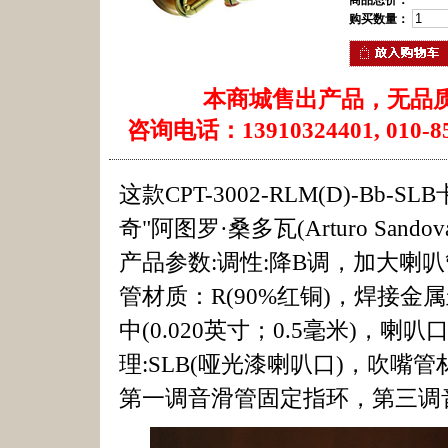
商品总价：
购买数量：
本商城售出产品，无品
咨询电话：13910324401, 010-85
这款CPT-3002-RLM(D)-B
奇"阿图罗·桑多瓦(Arturo Sand
产品参数:调性:降B调，加大喇叭管管
管材质：R(90%红铜)，焊接金属
中(0.020英寸；0.5毫米)，喇叭口
理:SLB(哑光漆喇叭口)，吹嘴
第一调音滑管固定指环，第三调