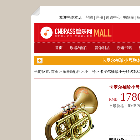
欢迎光临本店
登陆
|
注册
|
选购中心
|
购物车
|
首页
乐器&配件
音像制品
乐谱书籍
卡罗尔袖珍小号联名款CP
当前位置:
首页
>
乐器&配件
>
小 号
>
卡罗尔袖珍小号联名款CPT-30
卡罗尔袖珍小号联名款
178
RMB
市场价格：
RMB
2