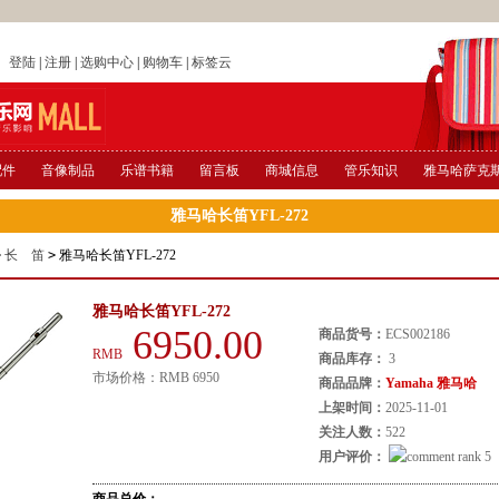
店
登陆
|
注册
|
选购中心
|
购物车
|
标签云
配件
音像制品
乐谱书籍
留言板
商城信息
管乐知识
雅马哈萨克
雅马哈长笛YFL-272
>
长 笛
>
雅马哈长笛YFL-272
雅马哈长笛YFL-272
6950.00
商品货号：
ECS002186
RMB
商品库存：
3
市场价格：
RMB
6950
商品品牌：
Yamaha 雅马哈
上架时间：
2025-11-01
关注人数：
522
用户评价：