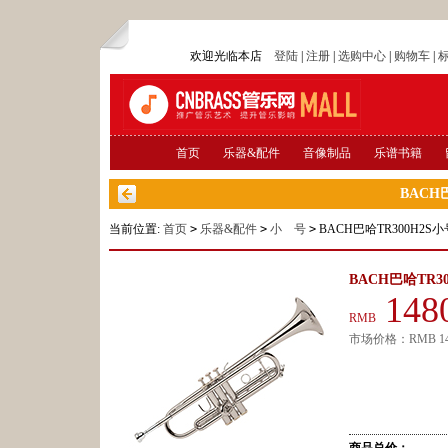
欢迎光临本店
登陆
|
注册
|
选购中心
|
购物车
|
首页
乐器&配件
音像制品
乐谱书籍
BACH
当前位置:
首页
>
乐器&配件
>
小 号
>
BACH巴哈TR300H2S小
BACH巴哈TR3
148
RMB
市场价格：
RMB
1