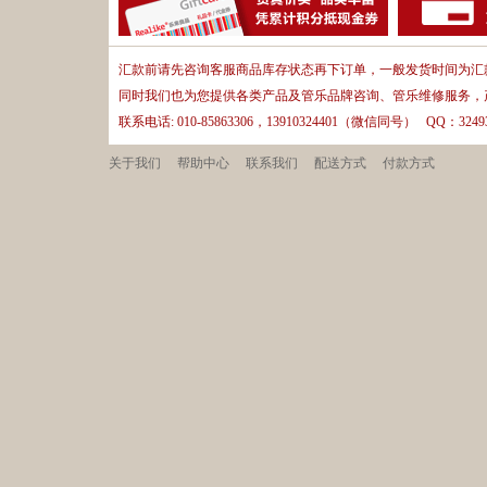
汇款前请先咨询客服商品库存状态再下订单，一般发货时间为汇款
同时我们也为您提供各类产品及管乐品牌咨询、管乐维修服务，
联系电话: 010-85863306，13910324401（微信同号） QQ：32493
关于我们
帮助中心
联系我们
配送方式
付款方式