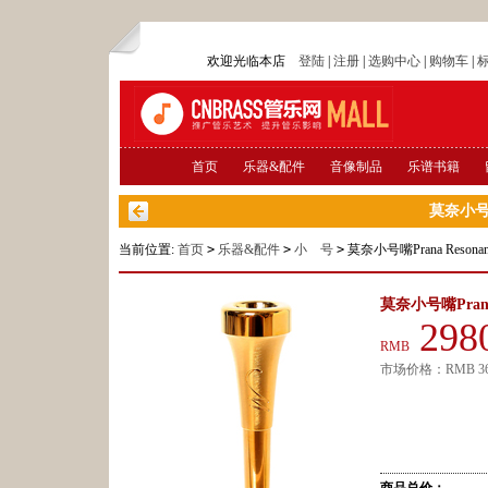
欢迎光临本店
登陆
|
注册
|
选购中心
|
购物车
|
首页
乐器&配件
音像制品
乐谱书籍
莫奈小号嘴P
当前位置:
首页
>
乐器&配件
>
小 号
>
莫奈小号嘴Prana Resonan
莫奈小号嘴Prana 
298
RMB
市场价格：
RMB
3