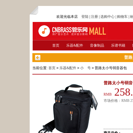
欢迎光临本店
登陆
|
注册
|
选购中心
|
购物车
|
首页
乐器&配件
音像制品
乐谱书籍
普路
当前位置:
首页
>
乐器&配件
>
小 号
>
普路太小号弱音器包
普路太小号弱音
258
RMB
市场价格：
RMB
2