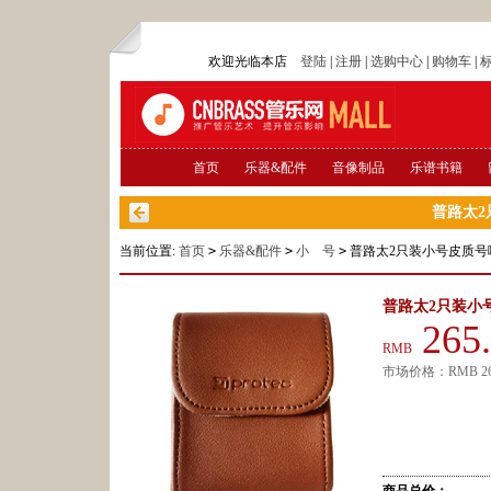
欢迎光临本店
登陆
|
注册
|
选购中心
|
购物车
|
首页
乐器&配件
音像制品
乐谱书籍
普路太2
当前位置:
首页
>
乐器&配件
>
小 号
>
普路太2只装小号皮质号
普路太2只装小
265
RMB
市场价格：
RMB
2