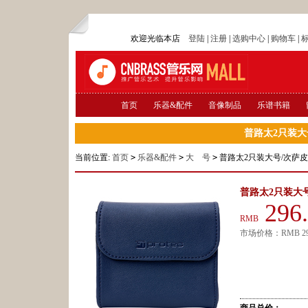
欢迎光临本店
登陆
|
注册
|
选购中心
|
购物车
|
首页
乐器&配件
音像制品
乐谱书籍
普路太2只装大
当前位置:
首页
>
乐器&配件
>
大 号
>
普路太2只装大号/次萨皮
普路太2只装大
296
RMB
市场价格：
RMB
2