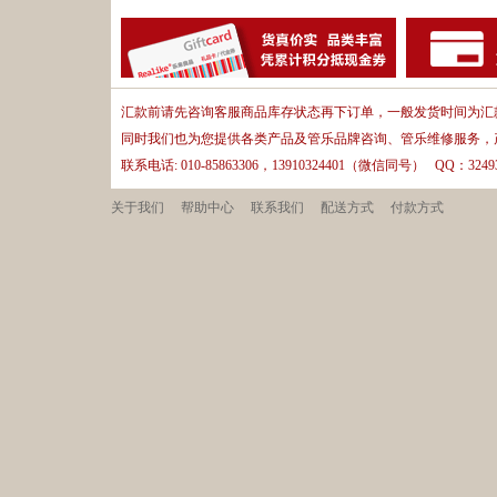
汇款前请先咨询客服商品库存状态再下订单，一般发货时间为汇款
同时我们也为您提供各类产品及管乐品牌咨询、管乐维修服务，
联系电话: 010-85863306，13910324401（微信同号） QQ：32493
关于我们
帮助中心
联系我们
配送方式
付款方式