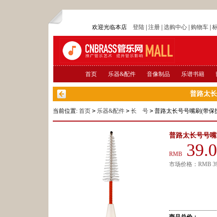
欢迎光临本店
登陆
|
注册
|
选购中心
|
购物车
|
首页
乐器&配件
音像制品
乐谱书籍
普路太长
当前位置:
首页
>
乐器&配件
>
长 号
>
普路太长号号嘴刷(带保
普路太长号号嘴
39.
RMB
市场价格：
RMB
3