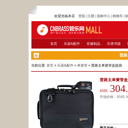
欢迎光临本店
登陆
|
注册
|
选购中心
|
购物车
|
首页
乐器&配件
音像制品
乐谱书籍
普路
当前位置:
首页
>
乐器&配件
>
单簧管
>
普路太单簧管盒提袋
普路太单簧管盒
304
RMB
市场价格：
RMB
3