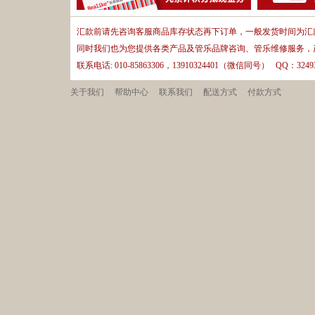
汇款前请先咨询客服商品库存状态再下订单，一般发货时间为汇款
同时我们也为您提供各类产品及管乐品牌咨询、管乐维修服务，
联系电话: 010-85863306，13910324401（微信同号） QQ：32493
关于我们
帮助中心
联系我们
配送方式
付款方式