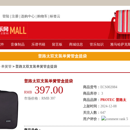
店
登陆
|
注册
|
选购中心
|
购物车
|
标签云
配件
音像制品
乐谱书籍
留言板
商城信息
管乐知识
雅马哈萨克
普路太双支装单簧管盒提袋
>
单簧管
>
普路太双支装单簧管盒提袋
普路太双支装单簧管盒提袋
397.00
商品货号：
ECS002084
RMB
商品库存：
3
市场价格：
RMB
397
商品品牌：
PROTEC 普路太
上架时间：
2024-12-08
关注人数：
647
用户评价：