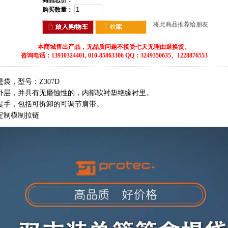
商品总价：
购买数量：
将此商品推荐给朋友
本商城售出产品，无品质问题不接受七天无理由退换货。
咨询电话：13910324401, 010-85863306 QQ：3249350635、1228876553
袋，型号：Z307D
外层，并具有无磨蚀性的，内部软衬垫绝缘衬里。
提手，包括可拆卸的可调节肩带。
定制模制拉链