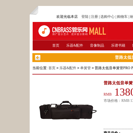
欢迎光临本店
登陆
|
注册
|
选购中心
|
购物车
|
首页
乐器&配件
音像制品
乐谱书籍
普路太低音
当前位置:
首页
>
乐器&配件
>
单簧管
>
普路太低音单簧管PRO P
普路太低音单簧管
138
RMB
市场价格：
RMB
1