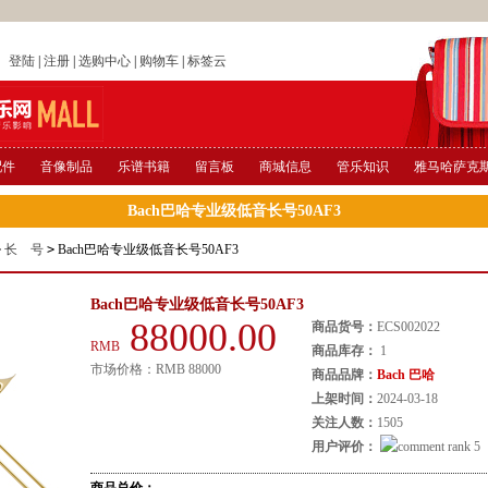
店
登陆
|
注册
|
选购中心
|
购物车
|
标签云
配件
音像制品
乐谱书籍
留言板
商城信息
管乐知识
雅马哈萨克
Bach巴哈专业级低音长号50AF3
>
长 号
>
Bach巴哈专业级低音长号50AF3
Bach巴哈专业级低音长号50AF3
88000.00
商品货号：
ECS002022
RMB
商品库存：
1
市场价格：
RMB
88000
商品品牌：
Bach 巴哈
上架时间：
2024-03-18
关注人数：
1505
用户评价：