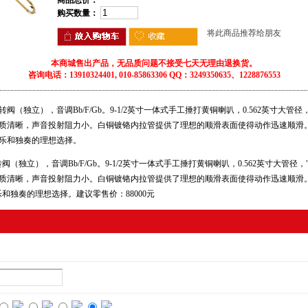
商品总价：
购买数量：
将此商品推荐给朋友
本商城售出产品，无品质问题不接受七天无理由退换货。
咨询电话：13910324401, 010-85863306 QQ：3249350635、1228876553
双转阀（独立），音调Bb/F/Gb。9-1/2英寸一体式手工捶打黄铜喇叭，0.562英寸大管径，"I
号音质清晰，声音投射阻力小。白铜镀铬内拉管提供了理想的顺滑表面使得动作迅速顺滑
是交响乐和独奏的理想选择。
双转阀（独立），音调Bb/F/Gb。9-1/2英寸一体式手工捶打黄铜喇叭，0.562英寸大管径，"
号音质清晰，声音投射阻力小。白铜镀铬内拉管提供了理想的顺滑表面使得动作迅速顺滑
响乐和独奏的理想选择。建议零售价：88000元