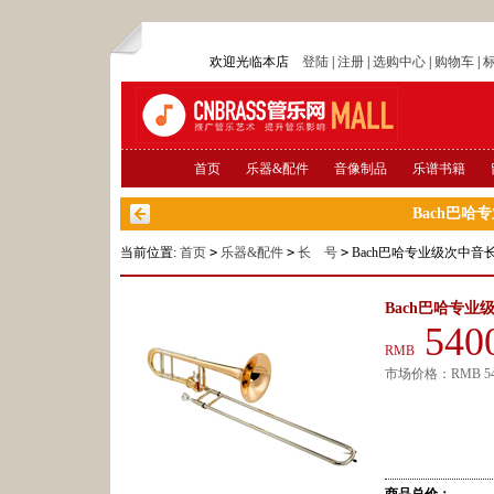
欢迎光临本店
登陆
|
注册
|
选购中心
|
购物车
|
首页
乐器&配件
音像制品
乐谱书籍
Bach巴哈
当前位置:
首页
>
乐器&配件
>
长 号
>
Bach巴哈专业级次中音长
Bach巴哈专业
540
RMB
市场价格：
RMB
5