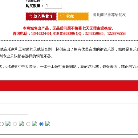
商品总价：
购买数量：
将此商品推荐给朋友
本商城售出产品，无品质问题不接受七天无理由退换货。
咨询电话：13910324401, 010-85863306 QQ：3249350635、1228876553
 Bach)将他音乐家和工程师的天赋结合到一起创造出了拥有优美音质的铜管乐器，始终是音乐家的
到专业乐队都会选择的铜管乐器。
牧羊杖式，0.459英寸中大管径，一体手工锤打黄铜喇叭，蒙耐尔活塞，镀银表面，纯正的Vincent