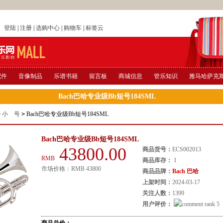
店
登陆
|
注册
|
选购中心
|
购物车
|
标签云
配件
音像制品
乐谱书籍
留言板
商城信息
管乐知识
雅马哈萨克
Bach巴哈专业级Bb短号184SML
>
小 号
>
Bach巴哈专业级Bb短号184SML
Bach巴哈专业级Bb短号184SML
43800.00
商品货号：
ECS002013
RMB
商品库存：
1
市场价格：
RMB
43800
商品品牌：
Bach 巴哈
上架时间：
2024-03-17
关注人数：
1399
用户评价：