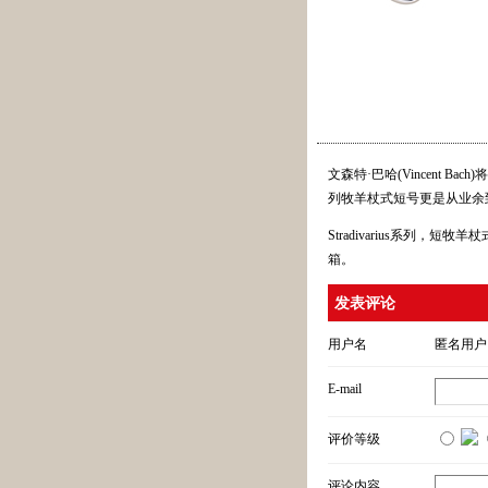
文森特·巴哈(Vincent
列牧羊杖式短号更是从业余
Stradivarius系列，短
箱。
发表评论
用户名
匿名用户
E-mail
评价等级
评论内容