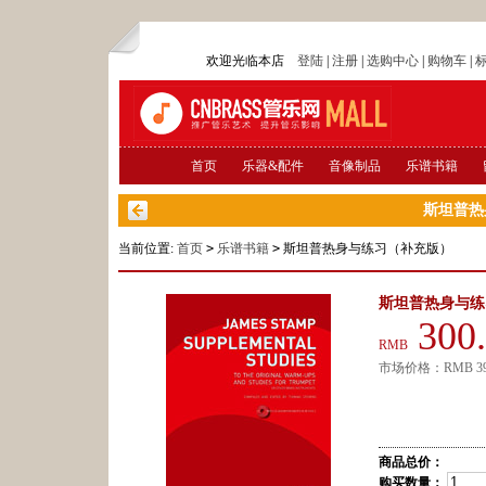
欢迎光临本店
登陆
|
注册
|
选购中心
|
购物车
|
首页
乐器&配件
音像制品
乐谱书籍
斯坦普热
当前位置:
首页
>
乐谱书籍
>
斯坦普热身与练习（补充版）
斯坦普热身与练
300
RMB
市场价格：
RMB
3
商品总价：
购买数量：