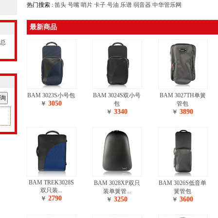
热门搜索 :
笛头
号嘴
哨片
卡子
号油
乐谱
弱音器
中华管乐网
最新商品
，总
BAM 3023S小号包
BAM 3024S双小号
BAM 3027TH单簧
3050
￥
包
管包
3340
3890
￥
￥
BAM TREK3028S
BAM 3028XP双只
BAM 3026S低音单
双只装...
装单簧管...
簧管包
2790
￥
3250
3600
￥
￥