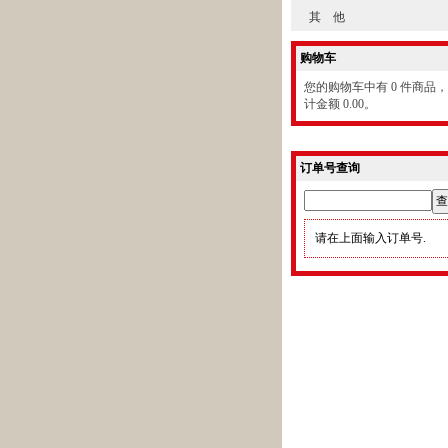
其 他
购物车
您的购物车中有 0 件商品
计金额 0.00。
订单号查询
请在上面输入订单号.