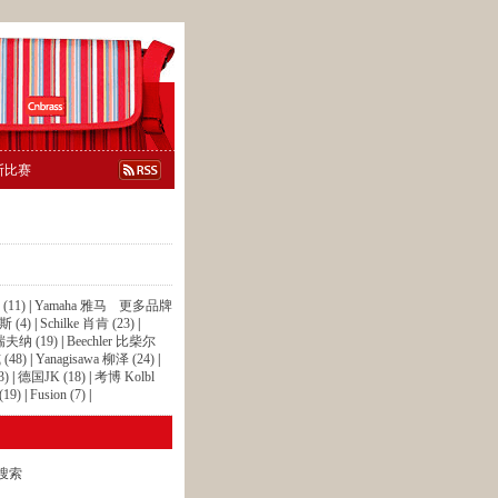
斯比赛
(11)
|
Yamaha 雅马
更多品牌
 (4)
|
Schilke 肖肯 (23)
|
 瑞夫纳 (19)
|
Beechler 比柴尔
(48)
|
Yanagisawa 柳泽 (24)
|
3)
|
德国JK (18)
|
考博 Kolbl
19)
|
Fusion (7)
|
搜索