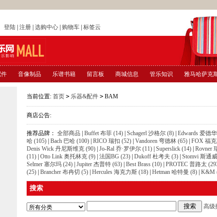
店
登陆
|
注册
|
选购中心
|
购物车
|
标签云
配件
音像制品
乐谱书籍
留言板
商城信息
管乐知识
雅马哈萨克
当前位置:
首页
>
乐器&配件
>
BAM
商店公告:
推荐品牌：
全部商品
|
Buffet 布菲 (14)
|
Schagerl 沙格尔 (8)
|
Edwards 爱德华 
哈 (105)
|
Bach 巴哈 (100)
|
RICO 瑞扣 (52)
|
Vandoren 弯德林 (65)
|
FOX 福克斯
Denis Wick 丹尼斯维克 (90)
|
Jo-Ral 乔·罗伊尔 (11)
|
Superslick (14)
|
Rovner
(11)
|
Otto Link 奥托林克 (9)
|
法国BG (23)
|
Dukoff 杜考夫 (3)
|
Stomvi 斯通威 
Selmer 塞尔玛 (24)
|
Jupiter 杰普特 (63)
|
Best Brass (10)
|
PROTEC 普路太 (29
(25)
|
Brancher 布冉切 (5)
|
Hercules 海克力斯 (18)
|
Hetman 哈特曼 (8)
|
K&M (
搜索
高级