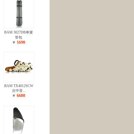
BAM 3027DB单簧
管包
1690
￥
BAM TX4012SCW
次中音...
6680
￥