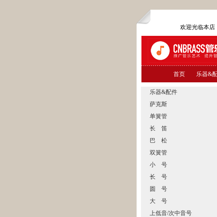
欢迎光临本
首页
乐器&
乐器&配件
萨克斯
单簧管
长 笛
巴 松
双簧管
小 号
长 号
圆 号
大 号
上低音/次中音号