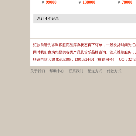
99000
138000
78000
￥
￥
￥
总计
4
个记录
汇款前请先咨询客服商品库存状态再下订单，一般发货时间为汇款
同时我们也为您提供各类产品及管乐品牌咨询、管乐维修服务，
联系电话: 010-85863306，13910324401（微信同号） QQ：32493
关于我们
帮助中心
联系我们
配送方式
付款方式