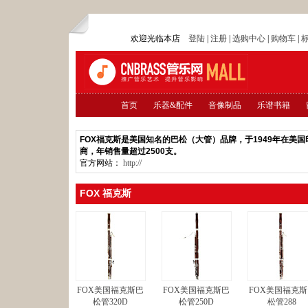
欢迎光临本店
登陆
|
注册
|
选购中心
|
购物车
|
首页
乐器&配件
音像制品
乐谱书籍
FOX福克斯是美国知名的巴松（大管）品牌，于1949年在
商，年销售量超过2500支。
官方网站：
http://
FOX 福克斯
FOX美国福克斯巴
FOX美国福克斯巴
FOX美国福克斯
松管320D
松管250D
松管288