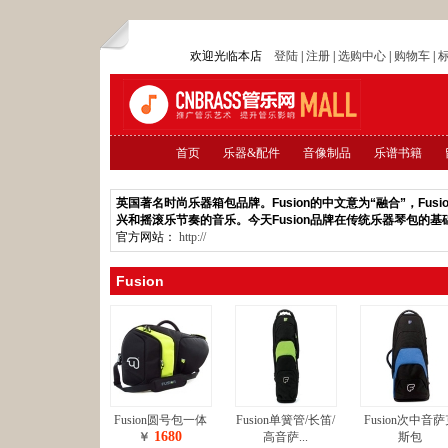
欢迎光临本店
登陆
|
注册
|
选购中心
|
购物车
|
首页
乐器&配件
音像制品
乐谱书籍
英国著名时尚乐器箱包品牌。Fusion的中文意为“融合”，F
兴和摇滚乐节奏的音乐。今天Fusion品牌在传统乐器琴包的
官方网站：
http://
Fusion
Fusion圆号包一体
Fusion单簧管/长笛/
Fusion次中音
1680
￥
高音萨...
斯包