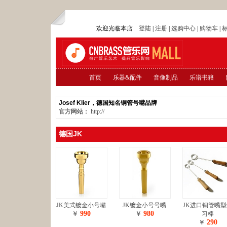
欢迎光临本店
登陆
|
注册
|
选购中心
|
购物车
|
首页
乐器&配件
音像制品
乐谱书籍
Josef Klier，德国知名铜管号嘴品牌
官方网站：
http://
德国JK
JK美式镀金小号嘴
JK镀金小号号嘴
JK进口铜管嘴
990
980
￥
￥
习棒
290
￥