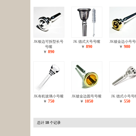
JK银边可拆型长号
JK 德式大号号嘴
JK镀金边小号
890
980
号嘴
￥
￥
890
￥
JK有机玻璃小号嘴
JK镀金边圆号号嘴
JK 德式小号号
750
1050
550
￥
￥
￥
总计
18
个记录