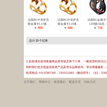
法国BG中音萨克
法国BG中音萨克
法国BG金属卡
斯金属卡L11镀...
斯金属卡L10漆...
LD9镀24k玫...
960
680
750
￥
￥
￥
总计
23
个记录
汇款前请先咨询客服商品库存状态再下订单，一般发货时间为汇款
同时我们也为您提供各类产品及管乐品牌咨询、管乐维修服务，
联系电话: 010-85863306，13910324401（微信同号） QQ：32493
关于我们
帮助中心
联系我们
配送方式
付款方式