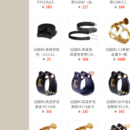
子FLEX(LF...
带S20SH（加...
带C20E/C2...
185
227
160
￥
￥
￥
法国BG单簧管指
法国BG单簧管、
法国BG L3单簧
托（A21/A2...
双簧管背带C20...
金属卡+帽
25
160
1600
￥
￥
￥
法国BG高音萨克
法国BG高音萨克
法国BG次中音
斯皮卡L14SR...
斯软卡L14皮卡
克斯软卡L13S..
345
245
345
￥
￥
￥