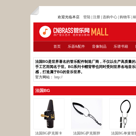
欢迎光临本店
登陆
|
注册
|
选购中心
|
购物车
|
首页
乐器&配件
音像制品
乐谱书籍
法国BG是世界著名的管乐配件制造厂商，不仅以生产高质量
手工艺而闻名于世。BG系列卡帽背带也同时受到世界各地音
感，打造属于BG的音乐世界。
官方网站：
http://
法国BG
法国BG萨克斯卡
法国BG萨克斯脖
法国BG单簧管