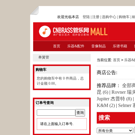
欢迎光临本店
登陆
|
注册
|
选购中心
|
购物车
|
首页
乐器&配件
音像制品
乐谱书籍
单簧管
当前位置:
首页
>
乐器&
购物车
商店公告:
您的购物车中有 0 件商品，总
计金额 0.00。
推荐品牌：
全部
昆 (6)
|
Rovner 瑞夫
Jupiter 杰普特 (8)
|
订单号查询
K&M (2)
|
Selmer
搜索
请在上面输入订单号.