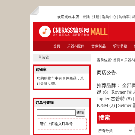
欢迎光临本店
登陆
|
注册
|
选购中心
|
购物车
|
首页
乐器&配件
音像制品
乐谱书籍
单簧管
当前位置:
首页
>
乐器&
购物车
商店公告:
您的购物车中有 0 件商品，总
计金额 0.00。
推荐品牌：
全部
昆 (6)
|
Rovner 瑞夫
Jupiter 杰普特 (8)
|
订单号查询
K&M (2)
|
Selmer
搜索
请在上面输入订单号.