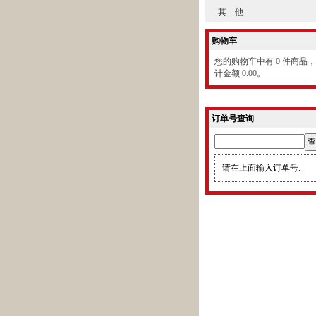
其 他
购物车
您的购物车中有 0 件商品
计金额 0.00。
订单号查询
请在上面输入订单号.