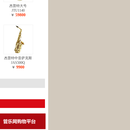
杰普特大号
JTU1140
59800
￥
杰普特中音萨克斯
JAS500Q
9900
￥