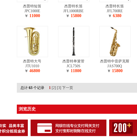
杰普特短笛
杰普特长笛
杰普特长笛
JPC1000E
JFL1000RBE
JFL700RE
11000
15800
6380
￥
￥
￥
杰普特大号
杰普特单簧管
杰普特中音萨克斯
JTU1010
JCL750S
JAS700Q
46800
11800
15800
￥
￥
￥
总计
63
个记录
1
[2]
[3]
下一页
浏览历史