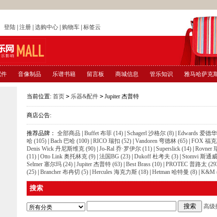
店
登陆
|
注册
|
选购中心
|
购物车
|
标签云
配件
音像制品
乐谱书籍
留言板
商城信息
管乐知识
雅马哈萨克
当前位置:
首页
>
乐器&配件
>
Jupiter 杰普特
商店公告:
推荐品牌：
全部商品
|
Buffet 布菲 (14)
|
Schagerl 沙格尔 (8)
|
Edwards 爱德华 
哈 (105)
|
Bach 巴哈 (100)
|
RICO 瑞扣 (52)
|
Vandoren 弯德林 (65)
|
FOX 福克斯
Denis Wick 丹尼斯维克 (90)
|
Jo-Ral 乔·罗伊尔 (11)
|
Superslick (14)
|
Rovner
(11)
|
Otto Link 奥托林克 (9)
|
法国BG (23)
|
Dukoff 杜考夫 (3)
|
Stomvi 斯通威 
Selmer 塞尔玛 (24)
|
Jupiter 杰普特 (63)
|
Best Brass (10)
|
PROTEC 普路太 (29
(25)
|
Brancher 布冉切 (5)
|
Hercules 海克力斯 (18)
|
Hetman 哈特曼 (8)
|
K&M (
搜索
高级