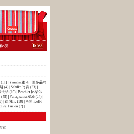
斯比赛
(11)
|
Yamaha 雅马
更多品牌
 (4)
|
Schilke 肖肯 (23)
|
 瑞夫纳 (19)
|
Beechler 比柴尔
(48)
|
Yanagisawa 柳泽 (24)
|
3)
|
德国JK (18)
|
考博 Kolbl
19)
|
Fusion (7)
|
搜索