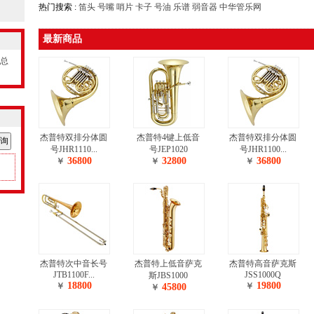
热门搜索 :
笛头
号嘴
哨片
卡子
号油
乐谱
弱音器
中华管乐网
最新商品
，总
杰普特双排分体圆
杰普特4键上低音
杰普特双排分体圆
号JHR1110...
号JEP1020
号JHR1100...
36800
32800
36800
￥
￥
￥
杰普特次中音长号
杰普特上低音萨克
杰普特高音萨克斯
JTB1100F...
JSS1000Q
斯JBS1000
18800
19800
￥
￥
45800
￥