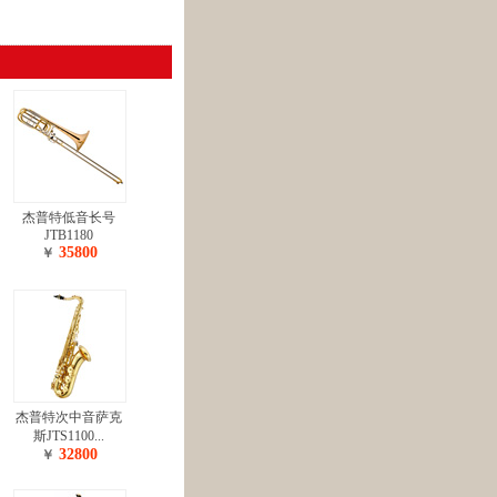
杰普特低音长号
JTB1180
35800
￥
杰普特次中音萨克
斯JTS1100...
32800
￥