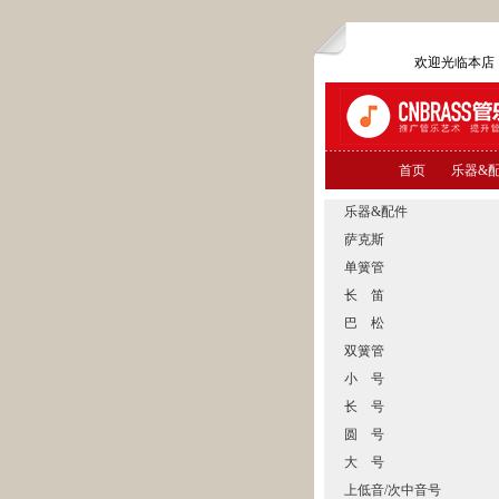
欢迎光临本
首页
乐器&
乐器&配件
萨克斯
单簧管
长 笛
巴 松
双簧管
小 号
长 号
圆 号
大 号
上低音/次中音号